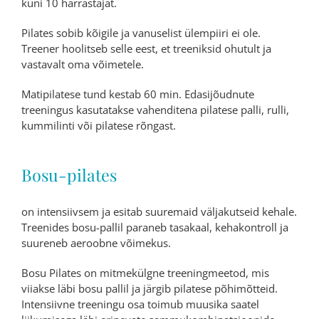
kuni 10 harrastajat.
Pilates sobib kõigile ja vanuselist ülempiiri ei ole.
Treener hoolitseb selle eest, et treeniksid ohutult ja
vastavalt oma võimetele.
Matipilatese tund kestab 60 min. Edasijõudnute
treeningus kasutatakse vahenditena pilatese palli, rulli,
kummilinti või pilatese rõngast.
Bosu-pilates
on intensiivsem ja esitab suuremaid väljakutseid kehale.
Treenides bosu-pallil paraneb tasakaal, kehakontroll ja
suureneb aeroobne võimekus.
Bosu Pilates on mitmekülgne treeningmeetod, mis
viiakse läbi bosu pallil ja järgib pilatese põhimõtteid.
Intensiivne treeningu osa toimub muusika saatel