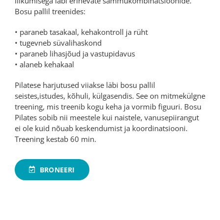
liikumisega läbi erinevate sammukombinatsioonide.
Bosu pallil treenides:
• paraneb tasakaal, kehakontroll ja rüht
• tugevneb süvalihaskond
• paraneb lihasjõud ja vastupidavus
• alaneb kehakaal
Pilatese harjutused viiakse läbi bosu pallil
seistes,istudes, kõhuli, külgasendis. See on mitmekülgne
treening, mis treenib kogu keha ja vormib figuuri. Bosu
Pilates sobib nii meestele kui naistele, vanusepiirangut
ei ole kuid nõuab keskendumist ja koordinatsiooni.
Treening kestab 60 min.
BRONEERI