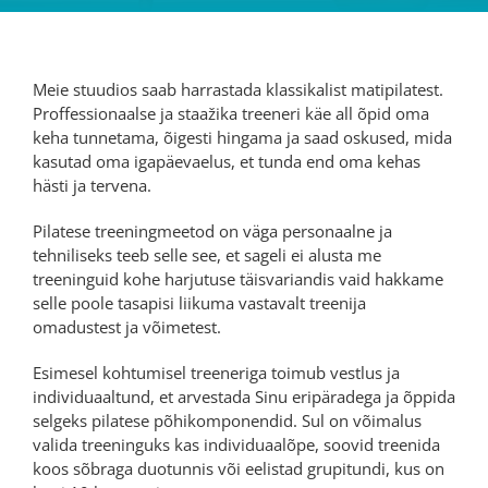
Meie stuudios saab harrastada klassikalist matipilatest.
Proffessionaalse ja staažika treeneri käe all õpid oma
keha tunnetama, õigesti hingama ja saad oskused, mida
kasutad oma igapäevaelus, et tunda end oma kehas
hästi ja tervena.
Pilatese treeningmeetod on väga personaalne ja
tehniliseks teeb selle see, et sageli ei alusta me
treeninguid kohe harjutuse täisvariandis vaid hakkame
selle poole tasapisi liikuma vastavalt treenija
omadustest ja võimetest.
Esimesel kohtumisel treeneriga toimub vestlus ja
individuaaltund, et arvestada Sinu eripäradega ja õppida
selgeks pilatese põhikomponendid. Sul on võimalus
valida treeninguks kas individuaalõpe, soovid treenida
koos sõbraga duotunnis või eelistad grupitundi, kus on