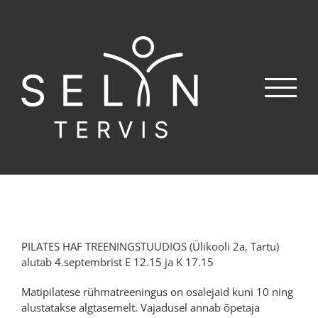
Skip
to
content
PILATES HAF TREENINGSTUUDIOS (Ülikooli 2a, Tartu)
alutab 4.septembrist E 12.15 ja K 17.15
Matipilatese rühmatreeningus on osalejaid kuni 10 ning
alustatakse algtasemelt. Vajadusel annab õpetaja