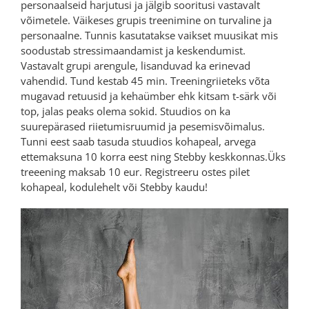
personaalseid harjutusi ja jälgib sooritusi vastavalt
võimetele. Väikeses grupis treenimine on turvaline ja
personaalne. Tunnis kasutatakse vaikset muusikat mis
soodustab stressimaandamist ja keskendumist.
Vastavalt grupi arengule, lisanduvad ka erinevad
vahendid. Tund kestab 45 min. Treeningriieteks võta
mugavad retuusid ja kehaümber ehk kitsam t-särk või
top, jalas peaks olema sokid. Stuudios on ka
suurepärased riietumisruumid ja pesemisvõimalus.
Tunni eest saab tasuda stuudios kohapeal, arvega
ettemaksuna 10 korra eest ning Stebby keskkonnas.Üks
treeening maksab 10 eur. Registreeru ostes pilet
kohapeal, kodulehelt või Stebby kaudu!