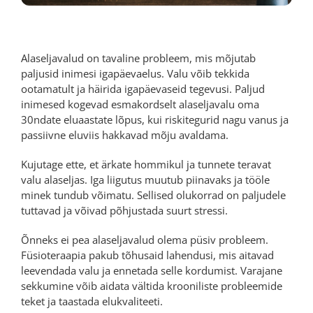
Alaseljavalud on tavaline probleem, mis mõjutab
paljusid inimesi igapäevaelus. Valu võib tekkida
ootamatult ja häirida igapäevaseid tegevusi. Paljud
inimesed kogevad esmakordselt alaseljavalu oma
30ndate eluaastate lõpus, kui riskitegurid nagu vanus ja
passiivne eluviis hakkavad mõju avaldama.
Kujutage ette, et ärkate hommikul ja tunnete teravat
valu alaseljas. Iga liigutus muutub piinavaks ja tööle
minek tundub võimatu. Sellised olukorrad on paljudele
tuttavad ja võivad põhjustada suurt stressi.
Õnneks ei pea alaseljavalud olema püsiv probleem.
Füsioteraapia pakub tõhusaid lahendusi, mis aitavad
leevendada valu ja ennetada selle kordumist. Varajane
sekkumine võib aidata vältida krooniliste probleemide
teket ja taastada elukvaliteeti.