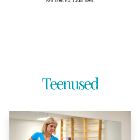
vaimselt kui füüsiliselt.
Teenused