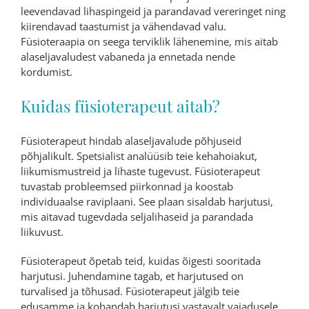
leevendavad lihaspingeid ja parandavad vereringet ning
kiirendavad taastumist ja vähendavad valu.
Füsioteraapia on seega terviklik lähenemine, mis aitab
alaseljavaludest vabaneda ja ennetada nende
kordumist.
Kuidas füsioterapeut aitab?
Füsioterapeut hindab alaseljavalude põhjuseid
põhjalikult. Spetsialist analüüsib teie kehahoiakut,
liikumismustreid ja lihaste tugevust. Füsioterapeut
tuvastab probleemsed piirkonnad ja koostab
individuaalse raviplaani. See plaan sisaldab harjutusi,
mis aitavad tugevdada seljalihaseid ja parandada
liikuvust.
Füsioterapeut õpetab teid, kuidas õigesti sooritada
harjutusi. Juhendamine tagab, et harjutused on
turvalised ja tõhusad. Füsioterapeut jälgib teie
edusamme ja kohandab harjutusi vastavalt vajadusele.