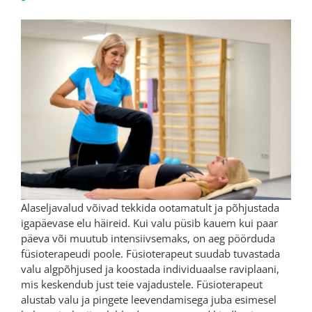
Alaseljavalud võivad tekkida ootamatult ja põhjustada
igapäevase elu häireid. Kui valu püsib kauem kui paar
päeva või muutub intensiivsemaks, on aeg pöörduda
füsioterapeudi poole. Füsioterapeut suudab tuvastada
valu algpõhjused ja koostada individuaalse raviplaani,
mis keskendub just teie vajadustele. Füsioterapeut
alustab valu ja pingete leevendamisega juba esimesel