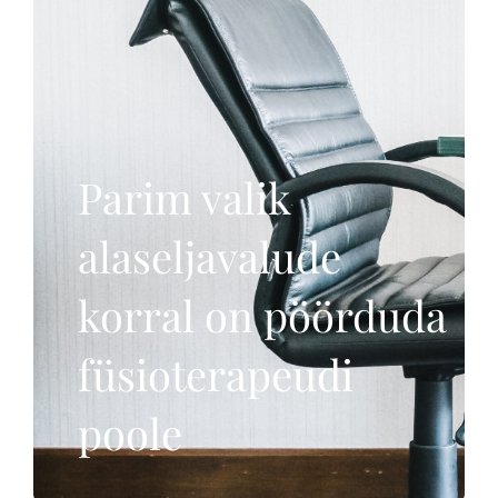
Parim valik
alaseljavalude
korral on pöörduda
füsioterapeudi
poole