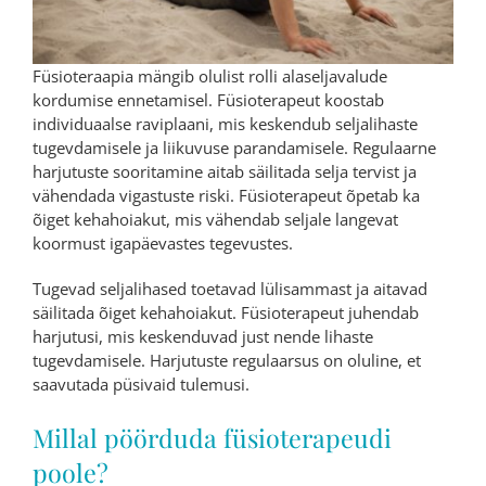
Füsioteraapia mängib olulist rolli alaseljavalude
kordumise ennetamisel. Füsioterapeut koostab
individuaalse raviplaani, mis keskendub seljalihaste
tugevdamisele ja liikuvuse parandamisele. Regulaarne
harjutuste sooritamine aitab säilitada selja tervist ja
vähendada vigastuste riski. Füsioterapeut õpetab ka
õiget kehahoiakut, mis vähendab seljale langevat
koormust igapäevastes tegevustes.
Tugevad seljalihased toetavad lülisammast ja aitavad
säilitada õiget kehahoiakut. Füsioterapeut juhendab
harjutusi, mis keskenduvad just nende lihaste
tugevdamisele. Harjutuste regulaarsus on oluline, et
saavutada püsivaid tulemusi.
Millal pöörduda füsioterapeudi
poole?