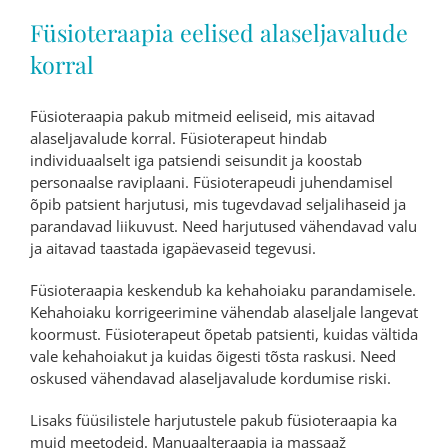
Füsioteraapia eelised alaseljavalude
korral
Füsioteraapia pakub mitmeid eeliseid, mis aitavad
alaseljavalude korral. Füsioterapeut hindab
individuaalselt iga patsiendi seisundit ja koostab
personaalse raviplaani. Füsioterapeudi juhendamisel
õpib patsient harjutusi, mis tugevdavad seljalihaseid ja
parandavad liikuvust. Need harjutused vähendavad valu
ja aitavad taastada igapäevaseid tegevusi.
Füsioteraapia keskendub ka kehahoiaku parandamisele.
Kehahoiaku korrigeerimine vähendab alaseljale langevat
koormust. Füsioterapeut õpetab patsienti, kuidas vältida
vale kehahoiakut ja kuidas õigesti tõsta raskusi. Need
oskused vähendavad alaseljavalude kordumise riski.
Lisaks füüsilistele harjutustele pakub füsioteraapia ka
muid meetodeid. Manuaalteraapia ja massaaž