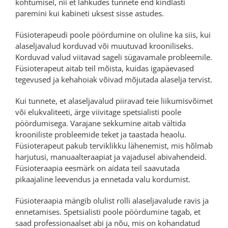
kohtumisel, nii et lahkudes tunnete end kindlasti
paremini kui kabineti uksest sisse astudes.
Füsioterapeudi poole pöördumine on oluline ka siis, kui
alaseljavalud korduvad või muutuvad krooniliseks.
Korduvad valud viitavad sageli sügavamale probleemile.
Füsioterapeut aitab teil mõista, kuidas igapäevased
tegevused ja kehahoiak võivad mõjutada alaselja tervist.
Kui tunnete, et alaseljavalud piiravad teie liikumisvõimet
või elukvaliteeti, ärge viivitage spetsialisti poole
pöördumisega. Varajane sekkumine aitab vältida
krooniliste probleemide teket ja taastada heaolu.
Füsioterapeut pakub terviklikku lähenemist, mis hõlmab
harjutusi, manuaalteraapiat ja vajadusel abivahendeid.
Füsioteraapia eesmärk on aidata teil saavutada
pikaajaline leevendus ja ennetada valu kordumist.
Füsioteraapia mängib olulist rolli alaseljavalude ravis ja
ennetamises. Spetsialisti poole pöördumine tagab, et
saad professionaalset abi ja nõu, mis on kohandatud